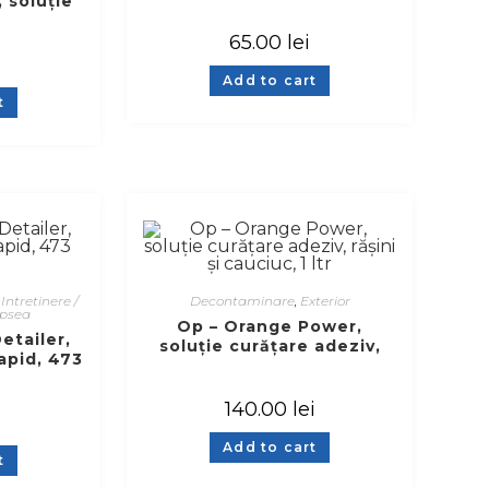
 soluție
425 gr
, 710 ml
65.00
lei
Add to cart
t
,
Intretinere /
Decontaminare
,
Exterior
opsea
Op – Orange Power,
etailer,
soluție curățare adeziv,
rapid, 473
rășini și cauciuc, 1 ltr
140.00
lei
Add to cart
t