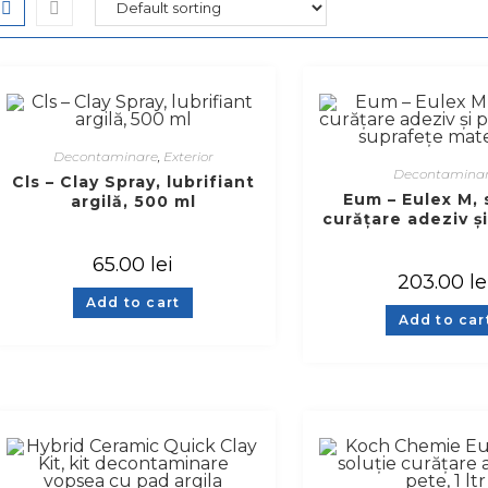
Decontaminare
,
Exterior
Decontamina
Cls – Clay Spray, lubrifiant
Eum – Eulex M, 
argilă, 500 ml
curățare adeziv ș
pe suprafețe mat
65.00
lei
203.00
le
Add to cart
Add to car