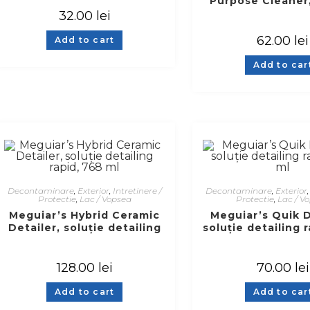
Purpose Cleaner,
curățare generală
32.00
lei
62.00
lei
Add to cart
Add to car
Decontaminare
,
Exterior
,
Intretinere /
Decontaminare
,
Exterior
Protectie
,
Lac / Vopsea
Protectie
,
Lac / V
Meguiar’s Hybrid Ceramic
Meguiar’s Quik D
Detailer, soluție detailing
soluție detailing 
rapid, 768 ml
ml
128.00
lei
70.00
lei
Add to cart
Add to car