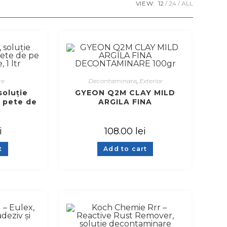
VIEW:
12
24
ALL
re
Decontaminare
,
Exterior
soluție
GYEON Q2M CLAY MILD
i pete de
ARGILA FINA
e, 1 ltr
DECONTAMINARE 100gr
i
108.00
lei
t
Add to cart