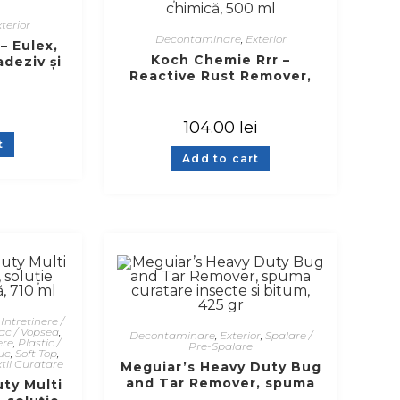
terior
Decontaminare
,
Exterior
– Eulex,
Koch Chemie Rrr –
adeziv și
Reactive Rust Remover,
r
soluție decontaminare
chimică, 500 ml
104.00
lei
t
Add to cart
,
Intretinere /
ac / Vopsea
,
Decontaminare
,
Exterior
,
Spalare /
ere
,
Plastic /
Pre-Spalare
uc
,
Soft Top
,
xtil Curatare
Meguiar’s Heavy Duty Bug
and Tar Remover, spuma
ty Multi
curatare insecte si bitum,