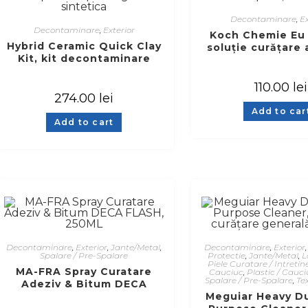
Decontaminare
,
Ex
Decontaminare
,
Exterior
Koch Chemie Eu 
Hybrid Ceramic Quick Clay
soluție curățare 
Kit, kit decontaminare
pete, 1 lt
vopsea cu pad argila
sintetica
110.00
lei
274.00
lei
Add to car
Add to cart
Decontaminare
,
Exterior
,
Jante/Metal
,
Decontaminare
,
Exterior
Spalare / Pre-Spalare
Protectie
,
Jante/Metal
,
L
Piele Curatare / Intretin
MA-FRA Spray Curatare
Cauciuc
,
Plastic / Cauci
Spalare / Pre-Spalare
,
Te
Adeziv & Bitum DECA
FLASH, 250ML
Meguiar Heavy Du