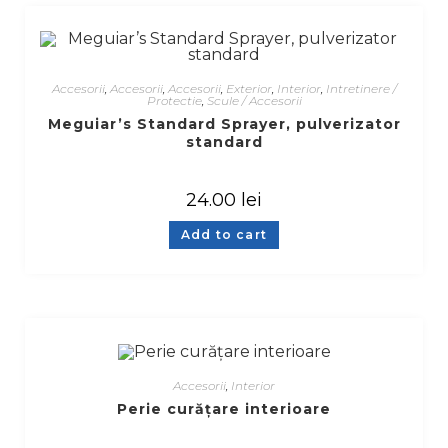
Accesorii
,
Accesorii
,
Accesorii
,
Exterior
,
Interior
,
Intretinere /
Protectie
,
Scule / Accesorii
Meguiar’s Standard Sprayer, pulverizator
standard
24.00
lei
Add to cart
Accesorii
,
Interior
Perie curățare interioare