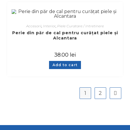
Accesorii
,
Interior
,
Piele Curatare / Intretinere
Perie din păr de cal pentru curățat piele și
Alcantara
38.00
lei
Add to cart
1
2