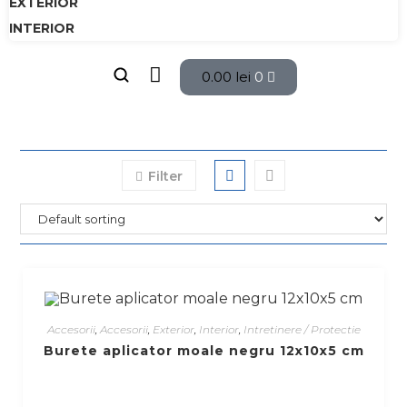
EXTERIOR
INTERIOR
0.00
lei
0
Filter
Accesorii
,
Accesorii
,
Exterior
,
Interior
,
Intretinere / Protectie
Burete aplicator moale negru 12x10x5 cm