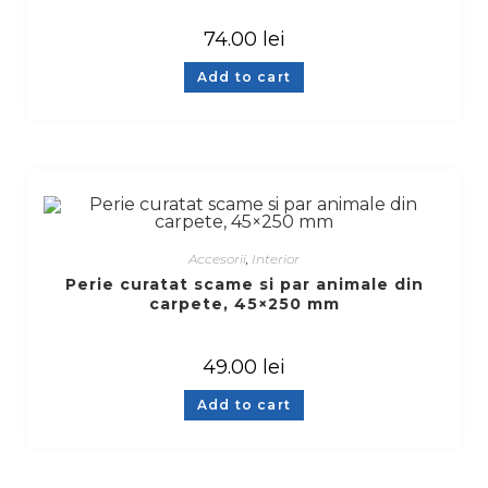
74.00
lei
Add to cart
Accesorii
,
Interior
Perie curatat scame si par animale din
carpete, 45×250 mm
49.00
lei
Add to cart