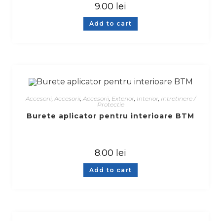
9.00
lei
Add to cart
Accesorii
,
Accesorii
,
Accesorii
,
Exterior
,
Interior
,
Intretinere /
Protectie
Burete aplicator pentru interioare BTM
8.00
lei
Add to cart