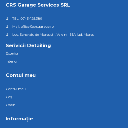
CRS Garage Services SRL
TEL: 0743-125.389
Mail: office@crsgarage.ro
Loc. Sancraiu de Mures str. Vale nr. 66A jud. Mures
Serivicii Detailing
Exterior
Interior
Contul meu
Contul meu
Coş
Ordin
Informație