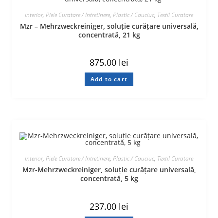
Interior
,
Piele Curatare / Intretinere
,
Plastic / Cauciuc
,
Textil Curatare
Mzr – Mehrzweckreiniger, soluție curățare universală,
concentrată, 21 kg
875.00
lei
Add to cart
Interior
,
Piele Curatare / Intretinere
,
Plastic / Cauciuc
,
Textil Curatare
Mzr-Mehrzweckreiniger, soluție curățare universală,
concentrată, 5 kg
237.00
lei