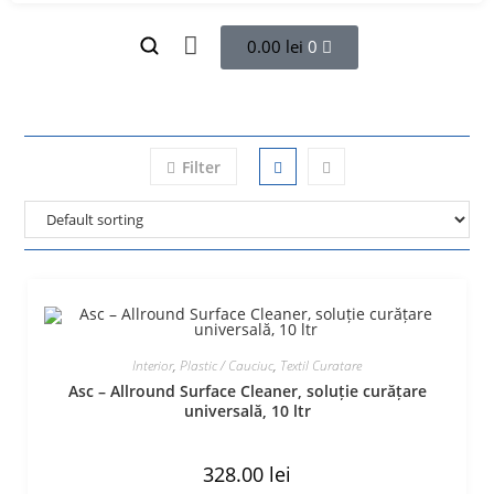
0.00
lei
0
Filter
Interior
,
Plastic / Cauciuc
,
Textil Curatare
Asc – Allround Surface Cleaner, soluție curățare
universală, 10 ltr
328.00
lei