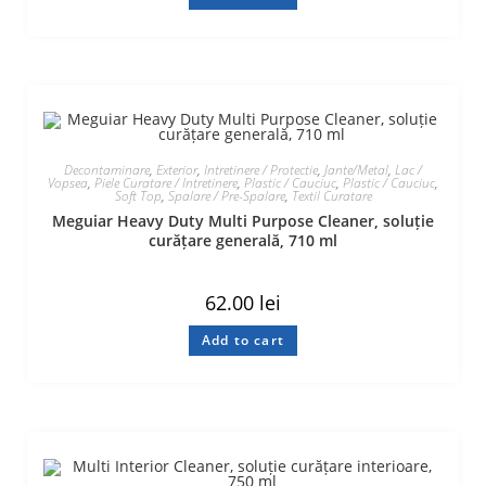
Decontaminare
,
Exterior
,
Intretinere / Protectie
,
Jante/Metal
,
Lac /
Vopsea
,
Piele Curatare / Intretinere
,
Plastic / Cauciuc
,
Plastic / Cauciuc
,
Soft Top
,
Spalare / Pre-Spalare
,
Textil Curatare
Meguiar Heavy Duty Multi Purpose Cleaner, soluție
curățare generală, 710 ml
62.00
lei
Add to cart