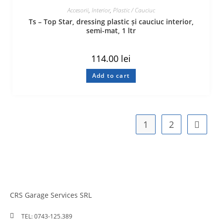
Accesorii
,
Interior
,
Plastic / Cauciuc
Ts – Top Star, dressing plastic și cauciuc interior,
semi-mat, 1 ltr
114.00
lei
Add to cart
1
2
CRS Garage Services SRL
TEL: 0743-125.389