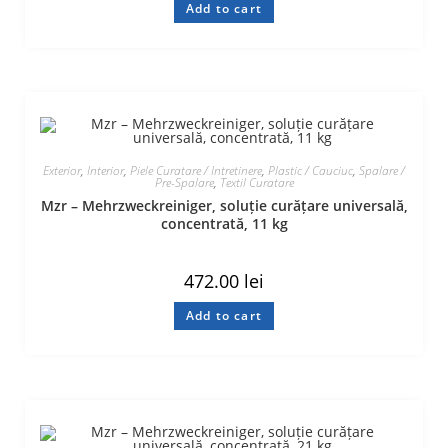
Add to cart
Exterior
,
Interior
,
Piele Curatare / Intretinere
,
Plastic / Cauciuc
,
Spalare /
Pre-Spalare
,
Textil Curatare
Mzr – Mehrzweckreiniger, soluție curățare universală,
concentrată, 11 kg
472.00
lei
Add to cart