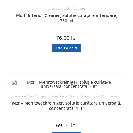
Interior
,
Plastic / Cauciuc
Multi Interior Cleaner, soluție curățare interioare,
750 ml
76.00
lei
Add to cart
Interior
,
Piele Curatare / Intretinere
,
Plastic / Cauciuc
,
Textil Curatare
Mzr – Mehrzweckreiniger, soluție curățare universală,
concentrată, 1 ltr
69.00
lei