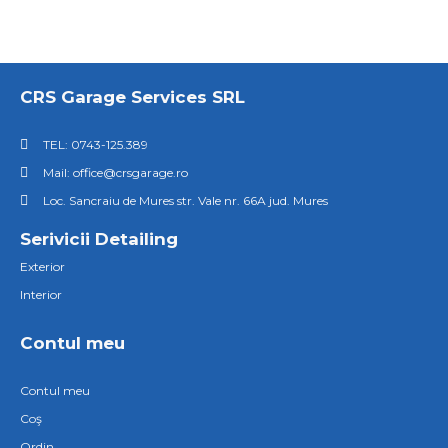
CRS Garage Services SRL
TEL: 0743-125.389
Mail: office@crsgarage.ro
Loc. Sancraiu de Mures str. Vale nr. 66A jud. Mures
Serivicii Detailing
Exterior
Interior
Contul meu
Contul meu
Coş
Ordin