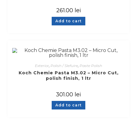
261.00
lei
Add to cart
Exterior
,
Polish / Slefuire
,
Paste Polish
Koch Chemie Pasta M3.02 – Micro Cut,
polish finish, 1 ltr
301.00
lei
Add to cart