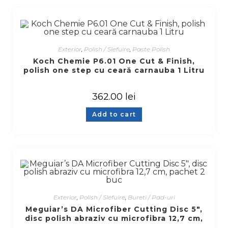
Exterior
,
Polish / Slefuire
,
Paste Polish
Koch Chemie P6.01 One Cut & Finish,
polish one step cu ceară carnauba 1 Litru
362.00
lei
Add to cart
Exterior
,
Polish / Slefuire
,
Bureti / Pad-uri
Meguiar’s DA Microfiber Cutting Disc 5″,
disc polish abraziv cu microfibra 12,7 cm,
pachet 2 buc