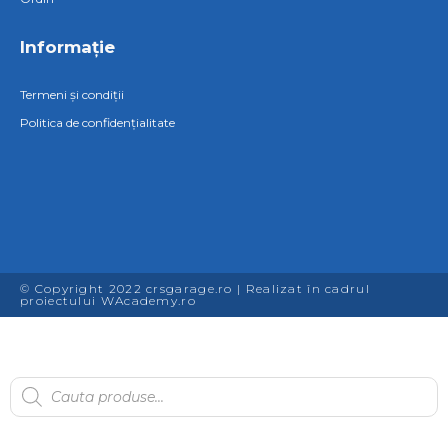
Informație
Termeni și condiții
Politica de confidențialitate
© Copyright 2022 crsgarage.ro | Realizat în cadrul
proiectului
WAcademy.ro