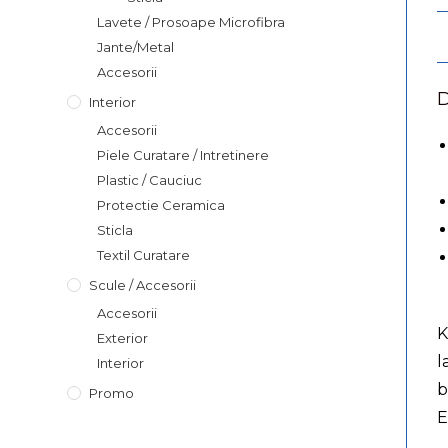
Lavete / Prosoape Microfibra
Jante/Metal
Accesorii
D
Interior
Accesorii
Piele Curatare / Intretinere
Plastic / Cauciuc
Protectie Ceramica
Sticla
Textil Curatare
Scule / Accesorii
Accesorii
K
Exterior
l
Interior
b
Promo
E