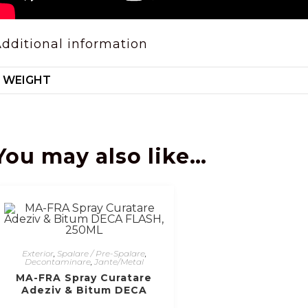
dditional information
WEIGHT
You may also like…
Exterior
,
Spalare / Pre-Spalare
,
Decontaminare
,
Jante/Metal
MA-FRA Spray Curatare
Adeziv & Bitum DECA
FLASH, 250ML