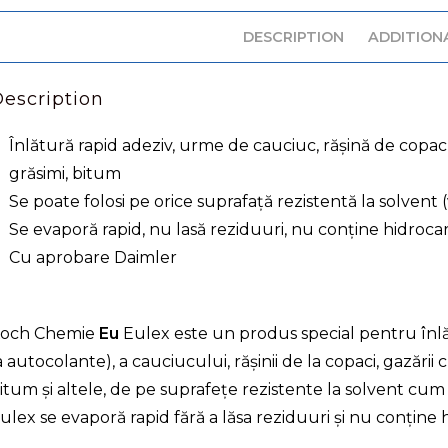
DESCRIPTION
ADDITION
escription
Înlătură rapid adeziv, urme de cauciuc, rășină de copac,
grăsimi, bitum
Se poate folosi pe orice suprafață rezistentă la solvent (
Se evaporă rapid, nu lasă reziduuri, nu conține hidroca
Cu aprobare Daimler
och Chemie
Eu
Eulex este un produs special pentru înlăt
a autocolante), a cauciucului, rășinii de la copaci, gazării 
itum și altele, de pe suprafețe rezistente la solvent cum ar
ulex se evaporă rapid fără a lăsa reziduuri și nu conțin