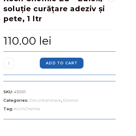
soluție curățare adeziv și
pete, 1 ltr
110.00
lei
ADD TO CART
SKU:
43001
Categories:
Decontaminare
,
Exterior
Tag:
KochChemie