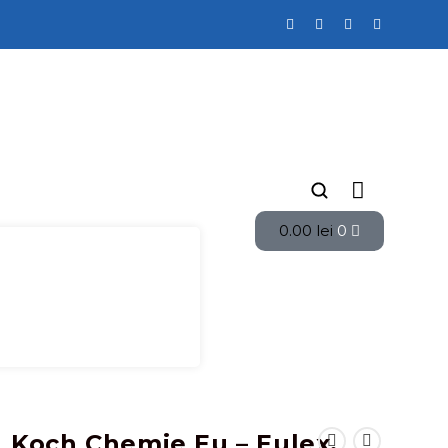
0.00
lei
0
Koch Chemie Eu – Eulex,