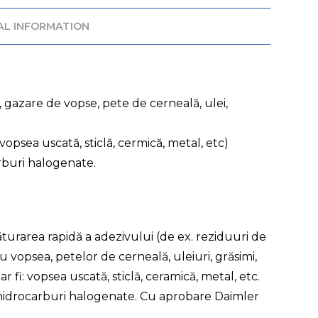
AL INFORMATION
 gazare de vopse, pete de cerneală, ulei,
vopsea uscată, sticlă, cermică, metal, etc)
rburi halogenate.
urarea rapidă a adezivului (de ex. reziduuri de
cu vopsea, petelor de cerneală, uleiuri, grăsimi,
 fi: vopsea uscată, sticlă, ceramică, metal, etc.
e hidrocarburi halogenate. Cu aprobare Daimler