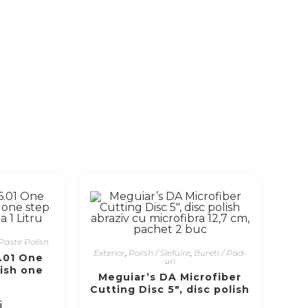
Paste Polish
Exterior
,
Polish / Slefuire
,
Bureti / Pad-
.01 One
uri
lish one
Meguiar’s DA Microfiber
rnauba 1
Cutting Disc 5″, disc polish
abraziv cu microfibra 12,7
i