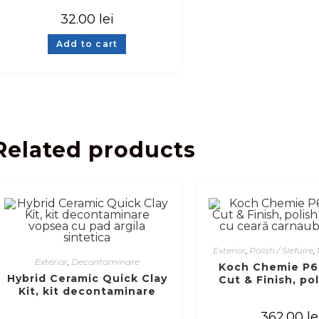
32.00
lei
Add to cart
Related products
Exterior
,
Polish / Slefuire
,
Exterior
,
Decontaminare
Koch Chemie P6
Hybrid Ceramic Quick Clay
Cut & Finish, po
Kit, kit decontaminare
step cu ceară ca
vopsea cu pad argila
Litru
362.00
le
sintetica