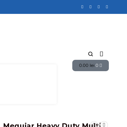
0.00
lei
0
Meguiar Heavy Duty Multi