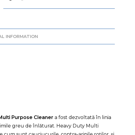
AL INFORMATION
Multi Purpose Cleaner
a fost dezvoltată în linia
imile greu de înlăturat. Heavy Duty Multi
cum sunt cauciucurile, contra-aripile roților, și