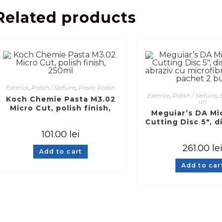
Related products
Exterior
,
Polish / Slefuire
,
Paste Polish
Exterior
,
Polish / Slefuire
,
Koch Chemie Pasta M3.02
uri
Micro Cut, polish finish,
Meguiar’s DA Mi
250ml
Cutting Disc 5″, d
abraziv cu microf
101.00
lei
cm, pachet 2
261.00
le
Add to cart
Add to car