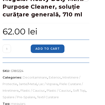
Purpose Cleaner, soluție
curățare generală, 710 ml
62.00
lei
ADD TO CART
SKU:
G180224
Categories:
Decontaminare
,
Exterior
,
Intretinere /
Protectie
,
Jante/Metal
,
Lac / Vopsea
,
Piele Curatare /
Intretinere
,
Plastic / Cauciuc
,
Plastic / Cauciuc
,
Soft Top
,
Spalare / Pre-Spalare
,
Textil Curatare
Tag:
meguiars