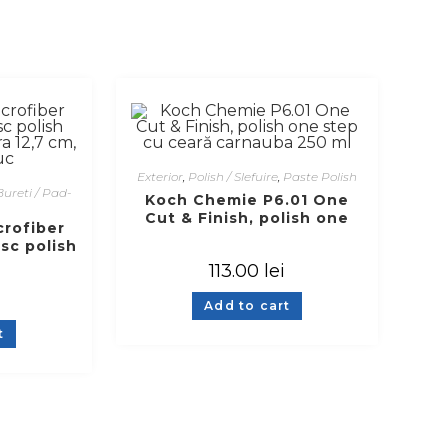
Exterior
,
Polish / Slefuire
,
Paste Polish
Bureti / Pad-
Koch Chemie P6.01 One
Cut & Finish, polish one
crofiber
step cu ceară carnauba
isc polish
250 ml
ibra 12,7
113.00
lei
 buc
i
Add to cart
t