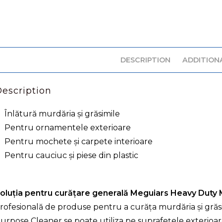
DESCRIPTION
ADDITION
escription
Înlătură murdăria și grăsimile
Pentru ornamentele exterioare
Pentru mochete și carpete interioare
Pentru cauciuc și piese din plastic
oluția pentru curățare generală Meguiars Heavy Duty 
rofesională de produse pentru a curăța murdăria și grăs
urpose Cleaner se poate utiliza pe suprafețele exterioare 