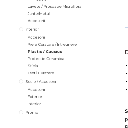
Lavete / Prosoape Microfibra
Jante/Metal
Accesorii
Interior
Accesorii
Piele Curatare / Intretinere
Plastic / Cauciuc
D
Protectie Ceramica
Sticla
Textil Curatare
Scule / Accesorii
Accesorii
Exterior
Interior
S
Promo
p
P