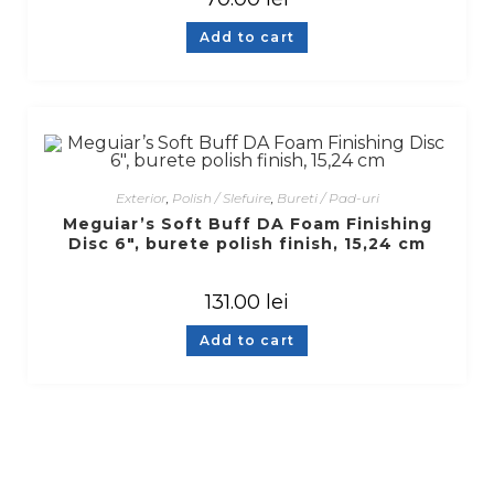
Add to cart
Exterior
,
Polish / Slefuire
,
Bureti / Pad-uri
Meguiar’s Soft Buff DA Foam Finishing
Disc 6″, burete polish finish, 15,24 cm
131.00
lei
Add to cart