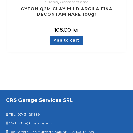
Exterior
,
Decontaminare
GYEON Q2M CLAY MILD ARGILA FINA
DECONTAMINARE 100gr
108.00
lei
Add to cart
CRS Garage Services SRL
TEL: 0743-125.389
Mail: office@crsgarage.ro
Loc. Sancraiu de Mures str. Vale nr. 66A jud. Mures