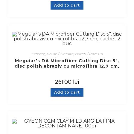
Add to cart
Exterior
,
Polish / Slefuire
,
Bureti / Pad-uri
Meguiar’s DA Microfiber Cutting Disc 5″,
disc polish abraziv cu microfibra 12,7 cm,
pachet 2 buc
261.00
lei
Add to cart