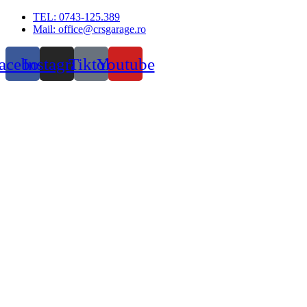
Skip
TEL: 0743-125.389
to
Mail: office@crsgarage.ro
content
acebook
Instagram
Tiktok
Youtube