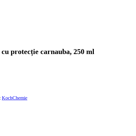
h cu protecție carnauba, 250 ml
:
KochChemie