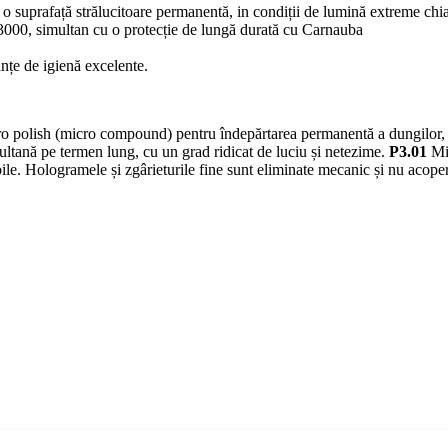
o suprafață strălucitoare permanentă, in condiții de lumină extreme chiar
3000, simultan cu o protecție de lungă durată cu Carnauba
nțe de igienă excelente.
 polish (micro compound) pentru îndepărtarea permanentă a dungilor, a ho
imultană pe termen lung, cu un grad ridicat de luciu și netezime.
P3.01
Mic
bile. Hologramele și zgârieturile fine sunt eliminate mecanic și nu acoper