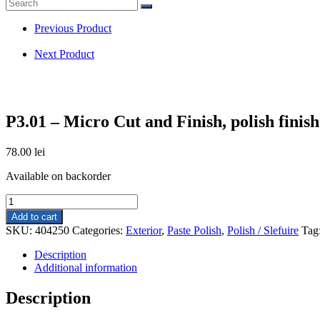
search
Previous Product
Next Product
P3.01 – Micro Cut and Finish, polish finis
78.00
lei
Available on backorder
P3.01
-
Add to cart
Micro
SKU:
404250
Categories:
Exterior
,
Paste Polish
,
Polish / Slefuire
Tag
Cut
and
Description
Finish,
Additional information
polish
finish
Description
cu
protecție