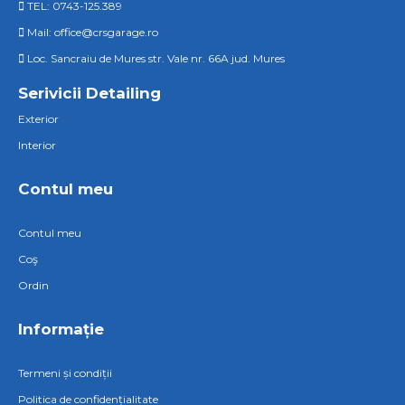
TEL: 0743-125.389
Mail: office@crsgarage.ro
Loc. Sancraiu de Mures str. Vale nr. 66A jud. Mures
Serivicii Detailing
Exterior
Interior
Contul meu
Contul meu
Coş
Ordin
Informație
Termeni și condiții
Politica de confidențialitate