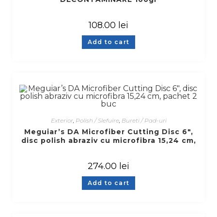
108.00
lei
Add to cart
Exterior
,
Polish / Slefuire
,
Bureti / Pad-uri
Meguiar’s DA Microfiber Cutting Disc 6″,
disc polish abraziv cu microfibra 15,24 cm,
pachet 2 buc
274.00
lei
Add to cart