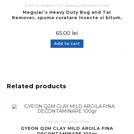
Exterior
,
Spalare / Pre-Spalare
,
Decontaminare
Meguiar’s Heavy Duty Bug and Tar
Remover, spuma curatare insecte si bitum,
425 gr
65.00
lei
Add to cart
Related products
Exterior
,
Decontaminare
GYEON Q2M CLAY MILD ARGILA FINA
DECONTAMINARE 100gr