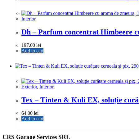
Interior
Dh – Parfum concentrat Himbeere cu
197.00
lei
Add to cart
Exterior
,
Interior
Tex – Tinten & Kuli EX, soluție curăț
64.00
lei
Add to cart
CRS Garage Services SRL