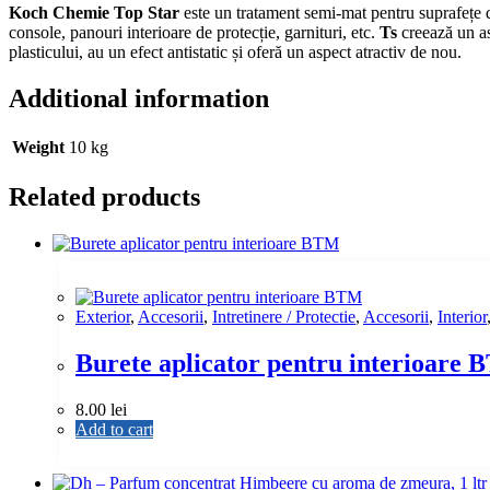
Koch Chemie Top Star
este un tratament semi-mat pentru suprafețe di
mat,
console, panouri interioare de protecție, garnituri, etc.
Ts
creează un as
10
plasticului, au un efect antistatic și oferă un aspect atractiv de nou.
ltr
quantity
Additional information
Weight
10 kg
Related products
Exterior
,
Accesorii
,
Intretinere / Protectie
,
Accesorii
,
Interior
Burete aplicator pentru interioare
8.00
lei
Add to cart