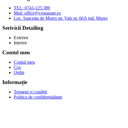
TEL: 0743-125.389
Mail: office@crsgarage.ro
Loc. Sancraiu de Mures str. Vale nr. 66A jud. Mures
Serivicii Detailing
Exterior
Interior
Contul meu
Contul meu
Coş
Ordin
Informație
Termeni și condiții
Politica de confidențialitate