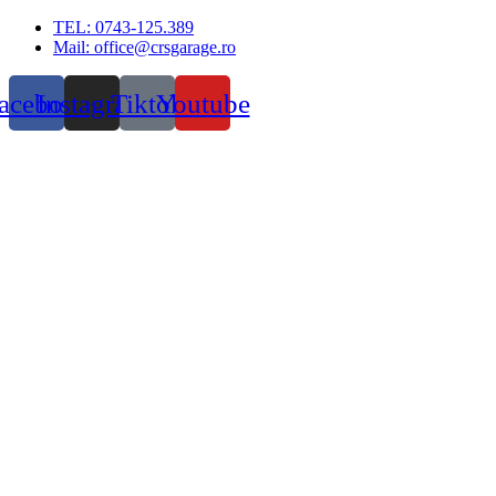
Skip
TEL: 0743-125.389
to
Mail: office@crsgarage.ro
content
acebook
Instagram
Tiktok
Youtube