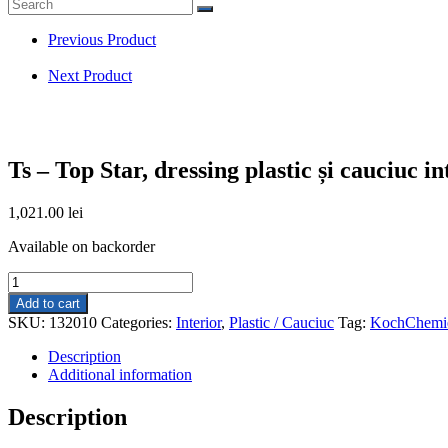
search
Previous Product
Next Product
Ts – Top Star, dressing plastic și cauciuc in
1,021.00
lei
Available on backorder
Ts
-
Add to cart
Top
SKU:
132010
Categories:
Interior
,
Plastic / Cauciuc
Tag:
KochChemi
Star,
dressing
Description
plastic
Additional information
și
cauciuc
Description
interior,
semi-