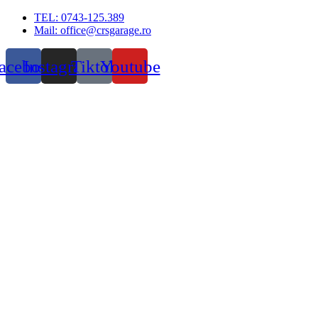
Skip
TEL: 0743-125.389
to
Mail: office@crsgarage.ro
content
acebook
Instagram
Tiktok
Youtube