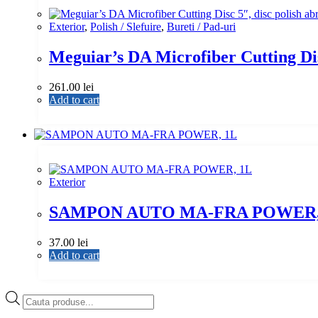
Exterior
,
Polish / Slefuire
,
Bureti / Pad-uri
Meguiar’s DA Microfiber Cutting Disc
261.00
lei
Add to cart
Exterior
SAMPON AUTO MA-FRA POWER,
37.00
lei
Add to cart
Products
search