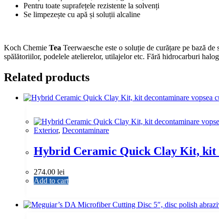
Pentru toate suprafețele rezistente la solvenți
ltr
Se limpezește cu apă și soluții alcaline
quantity
Koch Chemie
Tea
Teerwaesche este o soluție de curățare pe bază de s
spălătoriilor, podelele atelierelor, utilajelor etc. Fără hidrocarburi ha
Related products
Exterior
,
Decontaminare
Hybrid Ceramic Quick Clay Kit, kit 
274.00
lei
Add to cart