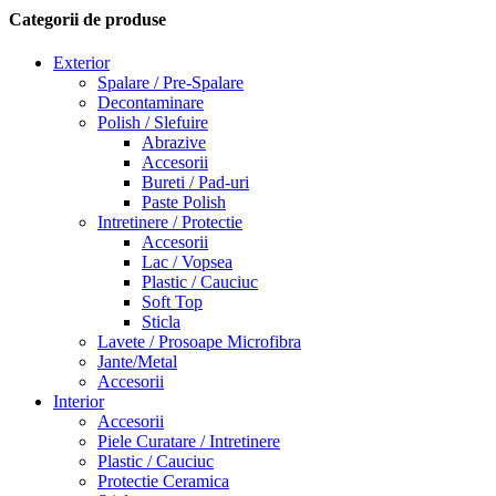
Categorii de produse
Exterior
Spalare / Pre-Spalare
Decontaminare
Polish / Slefuire
Abrazive
Accesorii
Bureti / Pad-uri
Paste Polish
Intretinere / Protectie
Accesorii
Lac / Vopsea
Plastic / Cauciuc
Soft Top
Sticla
Lavete / Prosoape Microfibra
Jante/Metal
Accesorii
Interior
Accesorii
Piele Curatare / Intretinere
Plastic / Cauciuc
Protectie Ceramica