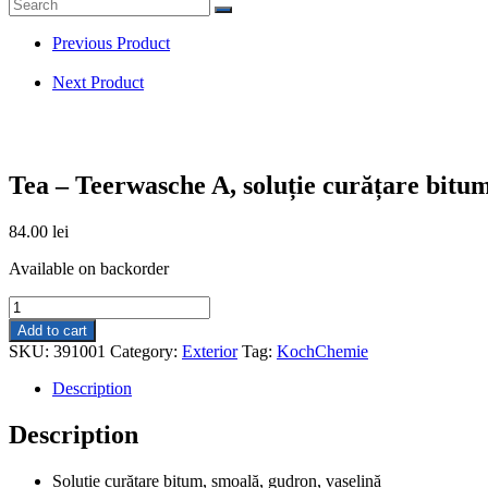
search
Previous Product
Next Product
Tea – Teerwasche A, soluție curățare bitum 
84.00
lei
Available on backorder
Tea
-
Add to cart
Teerwasche
SKU:
391001
Category:
Exterior
Tag:
KochChemie
A,
soluție
Description
curățare
bitum
Description
și
smoală,
Soluție curățare bitum, smoală, gudron, vaselină
1