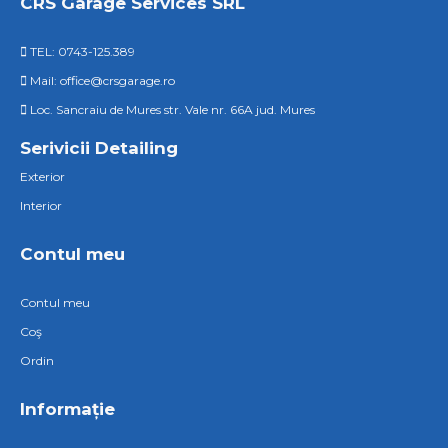
CRS Garage Services SRL
TEL: 0743-125.389
Mail: office@crsgarage.ro
Loc. Sancraiu de Mures str. Vale nr. 66A jud. Mures
Serivicii Detailing
Exterior
Interior
Contul meu
Contul meu
Coş
Ordin
Informație