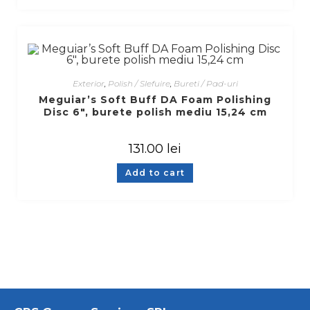
Exterior
,
Polish / Slefuire
,
Bureti / Pad-uri
Meguiar’s Soft Buff DA Foam Polishing
Disc 6″, burete polish mediu 15,24 cm
131.00
lei
Add to cart