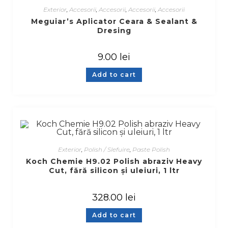
Exterior
,
Accesorii
,
Accesorii
,
Accesorii
,
Accesorii
Meguiar’s Aplicator Ceara & Sealant &
Dresing
9.00
lei
Add to cart
Exterior
,
Polish / Slefuire
,
Paste Polish
Koch Chemie H9.02 Polish abraziv Heavy
Cut, fără silicon și uleiuri, 1 ltr
328.00
lei
Add to cart