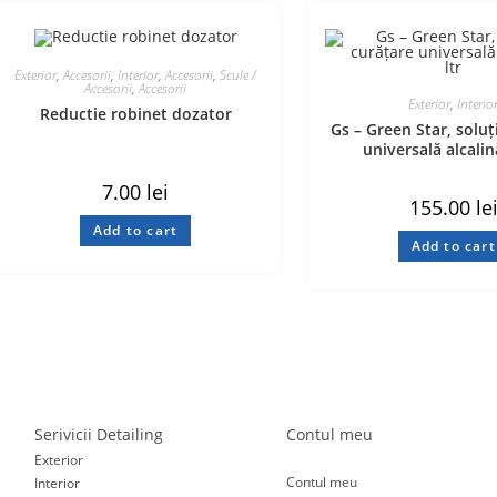
Exterior
,
Accesorii
,
Interior
,
Accesorii
,
Scule /
Accesorii
,
Accesorii
Exterior
,
Interio
Reductie robinet dozator
Gs – Green Star, soluț
universală alcalină
7.00
lei
155.00
le
Add to cart
Add to cart
Serivicii Detailing
Contul meu
Exterior
Contul meu
Interior