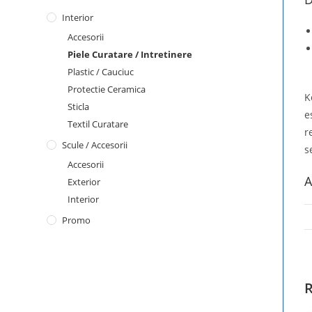
Interior
Accesorii
Piele Curatare / Intretinere
Plastic / Cauciuc
Protectie Ceramica
K
Sticla
e
Textil Curatare
r
Scule / Accesorii
s
Accesorii
A
Exterior
Interior
Promo
R