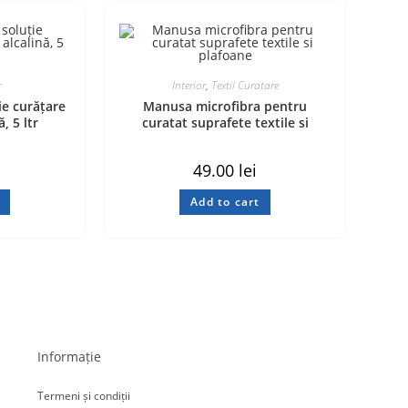
r
Interior
,
Textil Curatare
ie curățare
Manusa microfibra pentru
, 5 ltr
curatat suprafete textile si
plafoane
i
49.00
lei
Add to cart
Informație
Termeni și condiții