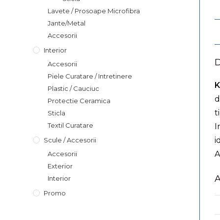
Lavete / Prosoape Microfibra
Jante/Metal
Accesorii
Interior
D
Accesorii
Piele Curatare / Intretinere
K
Plastic / Cauciuc
d
Protectie Ceramica
t
Sticla
Textil Curatare
I
i
Scule / Accesorii
A
Accesorii
Exterior
A
Interior
Promo