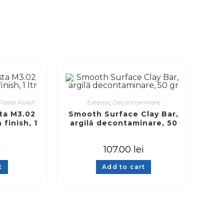
Paste Polish
Exterior
,
Decontaminare
ta M3.02
Smooth Surface Clay Bar,
 finish, 1
argilă decontaminare, 50
gr
i
107.00
lei
t
Add to cart