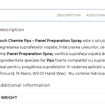
DESCRIPTION
ADDITION
escription
och Chemie Pps – Panel Preparation Spray
este o soluț
egresarea suprafețelor vopsite, înlăturarea uleiurilor, cer
imp
Panel Preparation Spra
y verifică suprafața vopsită 
ngredientele speciale fac
Pps
foarte compatibil cu supraf
deal pentru pregătirea suprafețelor în vederea aplicării 
llround, 1K Nano, W0.01 Hand Wax) . Nu conține hidroca
dditional information
WEIGHT