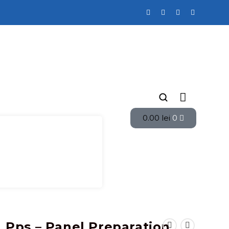
0.00
lei
0
Pps – Panel Preparation