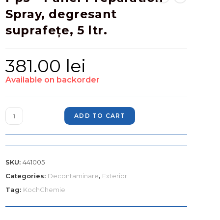
Spray, degresant
suprafețe, 5 ltr.
381.00
lei
Available on backorder
ADD TO CART
SKU:
441005
Categories:
Decontaminare
,
Exterior
Tag:
KochChemie