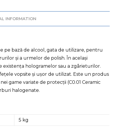
AL INFORMATION
ie pe bază de alcool, gata de utilizare, pentru
urilor și a urmelor de polish. În același
de existența hologramelor sau a zgârieturilor.
ețele vopsite și ușor de utilizat. Este un produs
unei game variate de protecții (C0.01 Ceramic
rburi halogenate.
5 kg