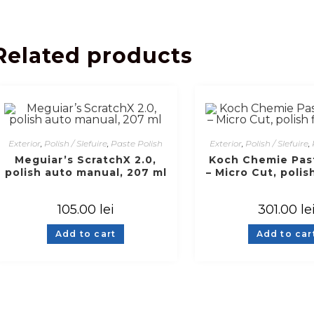
Related products
Exterior
,
Polish / Slefuire
,
Paste Polish
Exterior
,
Polish / Slefuire
,
Meguiar’s ScratchX 2.0,
Koch Chemie Pas
polish auto manual, 207 ml
– Micro Cut, polish
ltr
105.00
lei
301.00
le
Add to cart
Add to car