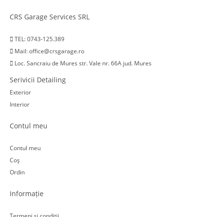
CRS Garage Services SRL
TEL: 0743-125.389
Mail: office@crsgarage.ro
Loc. Sancraiu de Mures str. Vale nr. 66A jud. Mures
Serivicii Detailing
Exterior
Interior
Contul meu
Contul meu
Coş
Ordin
Informație
Termeni și condiții