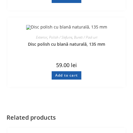
Exterior
,
Polish / Slefuire
,
Bureti / Pad-uri
Disc polish cu blană naturală, 135 mm
59.00
lei
Add to cart
Related products