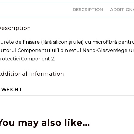
DESCRIPTION
ADDITION
escription
urete de finisare (fără silicon și ulei) cu microfibră pent
jutorul Componentului 1 din setul Nano-Glasversiegelung 
rotecției Component 2.
dditional information
WEIGHT
You may also like…