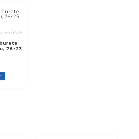
Bureti / Pad-
 burete
șu, 76×23
t