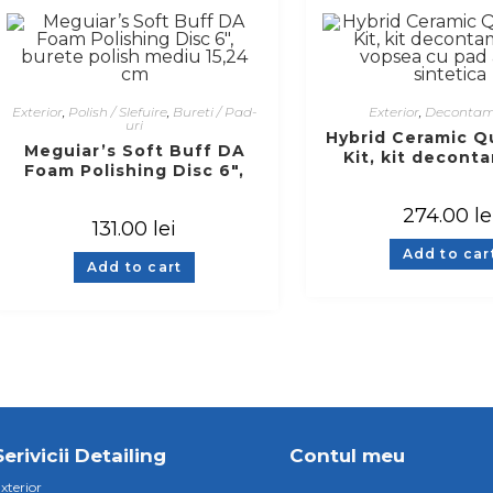
Exterior
,
Polish / Slefuire
,
Bureti / Pad-
Exterior
,
Decontam
uri
Hybrid Ceramic Q
Meguiar’s Soft Buff DA
Kit, kit decont
Foam Polishing Disc 6″,
vopsea cu pad 
burete polish mediu 15,24
sintetica
cm
274.00
le
131.00
lei
Add to car
Add to cart
Serivicii Detailing
Contul meu
xterior