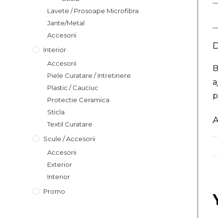
Lavete / Prosoape Microfibra
Jante/Metal
Accesorii
D
Interior
Accesorii
B
Piele Curatare / Intretinere
a
Plastic / Cauciuc
p
Protectie Ceramica
Sticla
A
Textil Curatare
Scule / Accesorii
Accesorii
Exterior
Interior
Promo