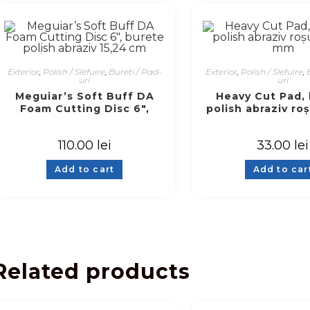
Exterior
,
Polish / Slefuire
,
Bureti / Pad-
Exterior
,
Polish / Slefuire
,
uri
uri
Meguiar’s Soft Buff DA
Heavy Cut Pad,
Foam Cutting Disc 6″,
polish abraziv ro
burete polish abraziv 15,24
mm
cm
110.00
lei
33.00
lei
Add to cart
Add to car
Related products