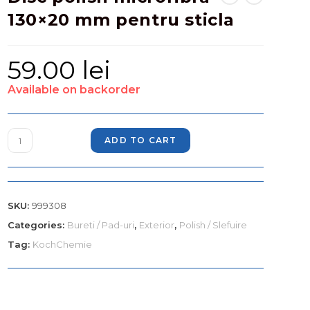
130×20 mm pentru sticla
59.00
lei
Available on backorder
ADD TO CART
SKU:
999308
Categories:
Bureti / Pad-uri
,
Exterior
,
Polish / Slefuire
Tag:
KochChemie