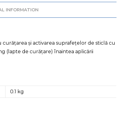
AL INFORMATION
ru curățarea și activarea suprafețelor de sticlă cu
(lapte de curățare) înaintea aplicării
0.1 kg