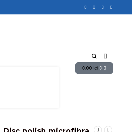
0.00
lei
0
Disc polish microfibra