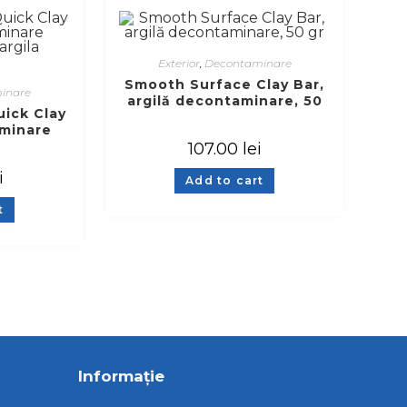
Exterior
,
Decontaminare
Smooth Surface Clay Bar,
inare
argilă decontaminare, 50
uick Clay
gr
aminare
argila
107.00
lei
i
Add to cart
t
Informație