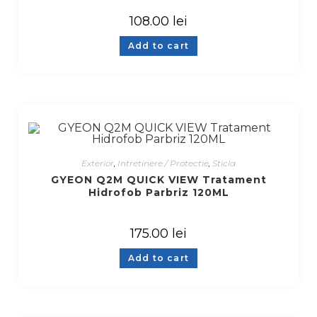
108.00
lei
Add to cart
Exterior
,
Intretinere / Protectie
,
Sticla
GYEON Q2M QUICK VIEW Tratament
Hidrofob Parbriz 120ML
175.00
lei
Add to cart