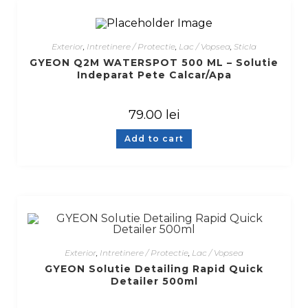
Exterior
,
Intretinere / Protectie
,
Lac / Vopsea
,
Sticla
GYEON Q2M WATERSPOT 500 ML – Solutie
Indeparat Pete Calcar/Apa
79.00
lei
Add to cart
Exterior
,
Intretinere / Protectie
,
Lac / Vopsea
GYEON Solutie Detailing Rapid Quick
Detailer 500ml